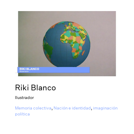
Riki Blanco
Ilustrador
Memoria colectiva
,
Nación e identidad
,
imaginación
política