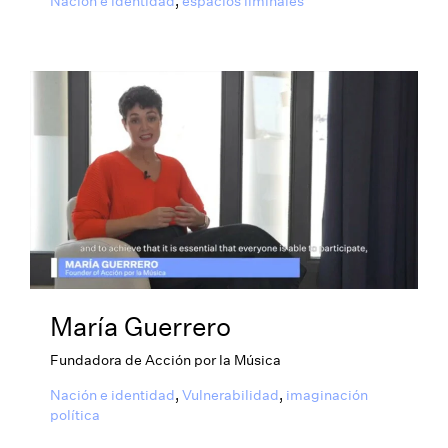
Nación e identidad
,
espacios liminales
María Guerrero
Fundadora de Acción por la Música
Nación e identidad
,
Vulnerabilidad
,
imaginación
política